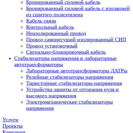
Бронированный силовой кабель
Бронированный силовой кабель с изоляцией
из сшитого полиэтилена
Кабель связи
Контрольный кабель
Неизолированный провод
Провод самонесущий изолированный СИП
Провод установочный
Сигнально-блокировочный кабель
Стабилизаторы напряжения и лабораторные
автотрансформаторы
Лабораторные автотрансформаторы ЛАТРы
Релейные стабилизаторы напряжения
Тиристорные стабилизаторы напряжения
Устройства защиты от отгорания нуля и
высокого напряжения
Электромеханические стабилизаторы
напряжения
Услуги
Проекты
Компания