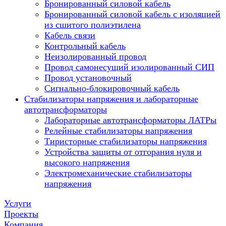
Бронированный силовой кабель
Бронированный силовой кабель с изоляцией
из сшитого полиэтилена
Кабель связи
Контрольный кабель
Неизолированный провод
Провод самонесущий изолированный СИП
Провод установочный
Сигнально-блокировочный кабель
Стабилизаторы напряжения и лабораторные
автотрансформаторы
Лабораторные автотрансформаторы ЛАТРы
Релейные стабилизаторы напряжения
Тиристорные стабилизаторы напряжения
Устройства защиты от отгорания нуля и
высокого напряжения
Электромеханические стабилизаторы
напряжения
Услуги
Проекты
Компания