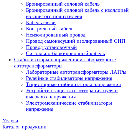
Бронированный силовой кабель
Бронированный силовой кабель с изоляцией
из сшитого полиэтилена
Кабель связи
Контрольный кабель
Неизолированный провод
Провод самонесущий изолированный СИП
Провод установочный
Сигнально-блокировочный кабель
Стабилизаторы напряжения и лабораторные
автотрансформаторы
Лабораторные автотрансформаторы ЛАТРы
Релейные стабилизаторы напряжения
Тиристорные стабилизаторы напряжения
Устройства защиты от отгорания нуля и
высокого напряжения
Электромеханические стабилизаторы
напряжения
Услуги
Каталог продукции