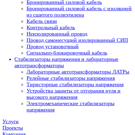
Бронированный силовой кабель
Бронированный силовой кабель с изоляцией
из сшитого полиэтилена
Кабель связи
Контрольный кабель
Неизолированный провод
Провод самонесущий изолированный СИП
Провод установочный
Сигнально-блокировочный кабель
Стабилизаторы напряжения и лабораторные
автотрансформаторы
Лабораторные автотрансформаторы ЛАТРы
Релейные стабилизаторы напряжения
Тиристорные стабилизаторы напряжения
Устройства защиты от отгорания нуля и
высокого напряжения
Электромеханические стабилизаторы
напряжения
Услуги
Проекты
Компания