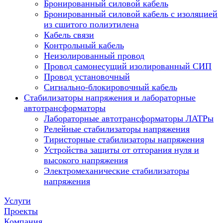
Бронированный силовой кабель
Бронированный силовой кабель с изоляцией
из сшитого полиэтилена
Кабель связи
Контрольный кабель
Неизолированный провод
Провод самонесущий изолированный СИП
Провод установочный
Сигнально-блокировочный кабель
Стабилизаторы напряжения и лабораторные
автотрансформаторы
Лабораторные автотрансформаторы ЛАТРы
Релейные стабилизаторы напряжения
Тиристорные стабилизаторы напряжения
Устройства защиты от отгорания нуля и
высокого напряжения
Электромеханические стабилизаторы
напряжения
Услуги
Проекты
Компания