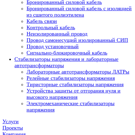
Бронированный силовой кабель
Бронированный силовой кабель с изоляцией
из сшитого полиэтилена
Кабель связи
Контрольный кабель
Неизолированный провод
Провод самонесущий изолированный СИП
Провод установочный
Сигнально-блокировочный кабель
Стабилизаторы напряжения и лабораторные
автотрансформаторы
Лабораторные автотрансформаторы ЛАТРы
Релейные стабилизаторы напряжения
Тиристорные стабилизаторы напряжения
Устройства защиты от отгорания нуля и
высокого напряжения
Электромеханические стабилизаторы
напряжения
Услуги
Проекты
Компания