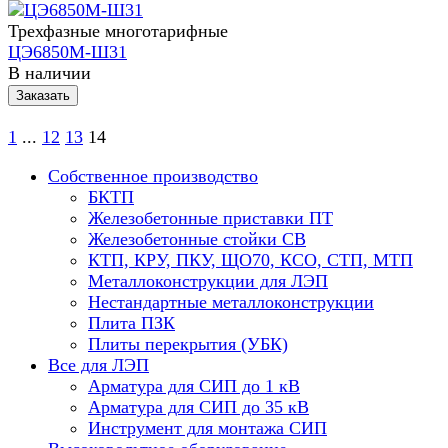
Трехфазные многотарифные
ЦЭ6850М-Ш31
В наличии
Заказать
1
...
12
13
14
Собственное производство
БКТП
Железобетонные приставки ПТ
Железобетонные стойки СВ
КТП, КРУ, ПКУ, ЩО70, КСО, СТП, МТП
Металлоконструкции для ЛЭП
Нестандартные металлоконструкции
Плита ПЗК
Плиты перекрытия (УБК)
Все для ЛЭП
Арматура для СИП до 1 кВ
Арматура для СИП до 35 кВ
Инструмент для монтажа СИП