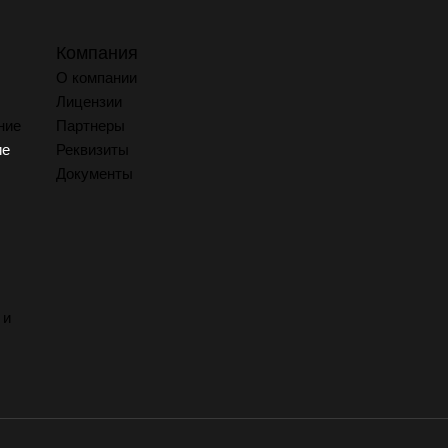
Компания
О компании
Лицензии
ние
Партнеры
ие
Реквизиты
Документы
 и