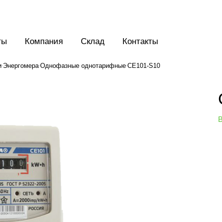
ты
Компания
Склад
Контакты
и
Энергомера
Однофазные однотарифные
CE101-S10
В