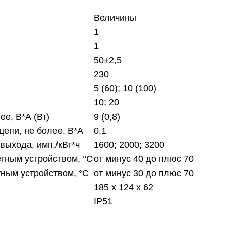
Величины
1
1
50±2,5
230
5 (60); 10 (100)
10; 20
е, В*А (Вт)
9 (0,8)
епи, не более, В*А
0,1
выхода, имп./кВт*ч
1600; 2000; 3200
етным устройством, °С
от минус 40 до плюс 70
тным устройством, °С
от минус 30 до плюс 70
185 х 124 х 62
IP51