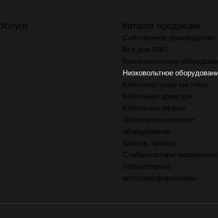
Услуги
Каталог продукции
Собственное производство
Все для ЛЭП
Высоковольтное оборудова
Низковольтное оборудован
Кабеленесущие системы
Кабельная арматура
Кабельные муфты
Общепромышленное
оборудование
Кабель, провод
Стабилизаторы напряжения
лабораторные
автотрансформаторы