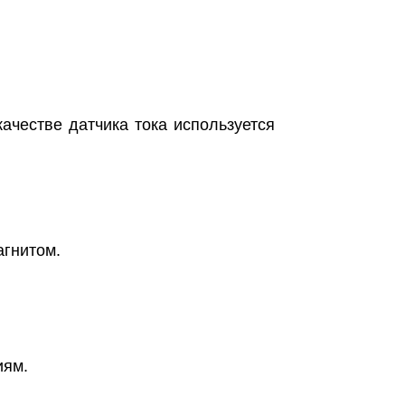
ачестве датчика тока используется
агнитом.
иям.