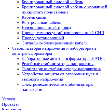
Бронированный силовой кабель
Бронированный силовой кабель с изоляцией
из сшитого полиэтилена
Кабель связи
Контрольный кабель
Неизолированный провод
Провод самонесущий изолированный СИП
Провод установочный
Сигнально-блокировочный кабель
Стабилизаторы напряжения и лабораторные
автотрансформаторы
Лабораторные автотрансформаторы ЛАТРы
Релейные стабилизаторы напряжения
Тиристорные стабилизаторы напряжения
Устройства защиты от отгорания нуля и
высокого напряжения
Электромеханические стабилизаторы
напряжения
Услуги
Проекты
Компания